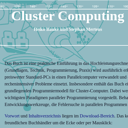
Cluster Computin
Heiko Bauke und Stephan Mertens
Das Buch ist eine praktische Einführung in das Hochleistungsrechnen
(Grundlagen, Technik, Programmierung, Praxis) wird ausführlich erk
preiswerter Standard-PCs in einen Parallelcomputer verwandelt und
rechenintensiver Probleme einsetzt. Insbesondere enthält das Buch 
grundlegenden Programmiermodell für Cluster-Computer. Dabei wer
wichtigsten Paradigmen paralleler Programmierung vorgestellt. Be
Entwicklungswerkzeuge, die Fehlersuche in parallelen Programmen 
Vorwort
und
Inhaltsverzeichnis
liegen im
Download-Bereich
. Das k
freundlichen Buchhändler um die Ecke oder per Mausklick: